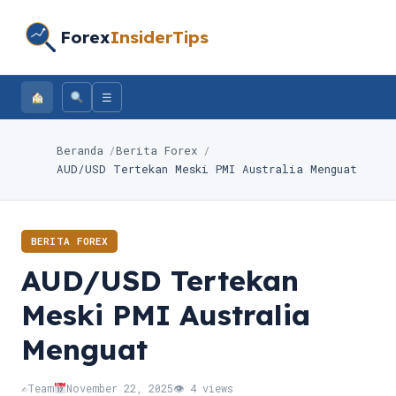
Forex
InsiderTips
☰
Beranda
Berita Forex
AUD/USD Tertekan Meski PMI Australia Menguat
BERITA FOREX
AUD/USD Tertekan
Meski PMI Australia
Menguat
✍️
Team
November 22, 2025
👁 4 views