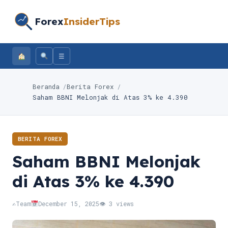
Forex
InsiderTips
☰
Beranda
Berita Forex
Saham BBNI Melonjak di Atas 3% ke 4.390
BERITA FOREX
Saham BBNI Melonjak
di Atas 3% ke 4.390
✍️
Team
December 15, 2025
👁 3 views