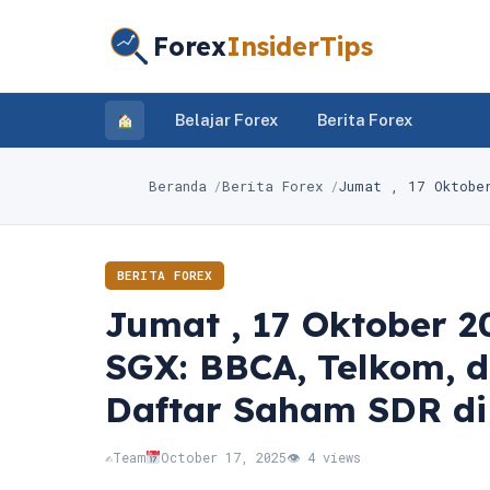
Forex
InsiderTips
Belajar Forex
Berita Forex
Beranda
Berita Forex
Jumat , 17 Oktobe
BERITA FOREX
Jumat , 17 Oktober 
SGX: BBCA, Telkom, 
Daftar Saham SDR di
✍️
Team
October 17, 2025
👁 4 views