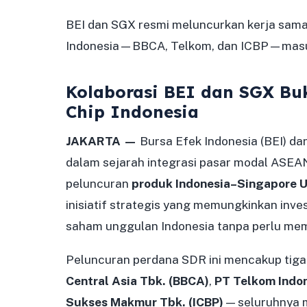
BEI dan SGX resmi meluncurkan kerja sama
Indonesia—BBCA, Telkom, dan ICBP—masuk
Kolaborasi BEI dan SGX Bu
Chip Indonesia
JAKARTA —
Bursa Efek Indonesia (BEI) d
dalam sejarah integrasi pasar modal ASE
peluncuran
produk Indonesia–Singapore U
inisiatif strategis yang memungkinkan inv
saham unggulan Indonesia tanpa perlu mem
Peluncuran perdana SDR ini mencakup tiga 
Central Asia Tbk. (BBCA)
,
PT Telkom Indon
Sukses Makmur Tbk. (ICBP)
— seluruhnya m