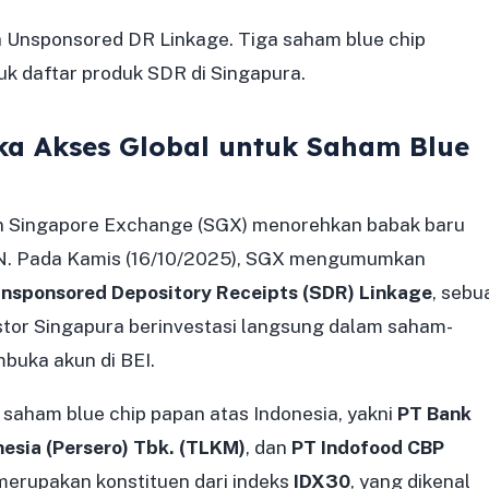
 Unsponsored DR Linkage. Tiga saham blue chip
 daftar produk SDR di Singapura.
ka Akses Global untuk Saham Blue
an Singapore Exchange (SGX) menorehkan babak baru
AN. Pada Kamis (16/10/2025), SGX mengumumkan
nsponsored Depository Receipts (SDR) Linkage
, sebu
estor Singapura berinvestasi langsung dalam saham-
buka akun di BEI.
saham blue chip papan atas Indonesia, yakni
PT Bank
esia (Persero) Tbk. (TLKM)
, dan
PT Indofood CBP
erupakan konstituen dari indeks
IDX30
, yang dikenal