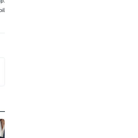
p.
il