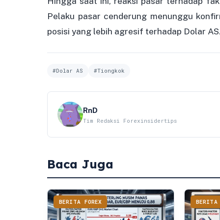
Hingga saat ini, reaksi pasar terhadap fa
Pelaku pasar cenderung menunggu konfi
posisi yang lebih agresif terhadap Dolar AS
#Dolar AS
#Tiongkok
RnD
Tim Redaksi Forexinsidertips
Baca Juga
BERITA FOREX
BERITA