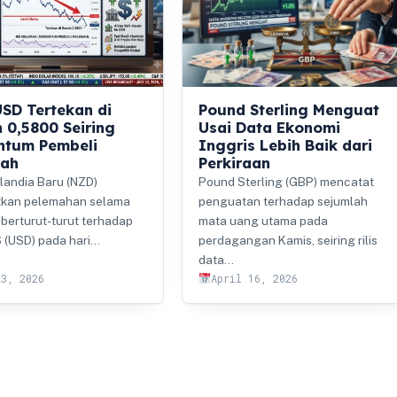
SD Tertekan di
Pound Sterling Menguat
 0,5800 Seiring
Usai Data Ekonomi
tum Pembeli
Inggris Lebih Baik dari
ah
Perkiraan
landia Baru (NZD)
Pound Sterling (GBP) mencatat
tkan pelemahan selama
penguatan terhadap sejumlah
i berturut-turut terhadap
mata uang utama pada
 (USD) pada hari…
perdagangan Kamis, seiring rilis
data…
23, 2026
April 16, 2026