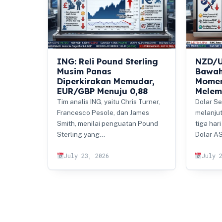
ING: Reli Pound Sterling
NZD/U
Musim Panas
Bawah
Diperkirakan Memudar,
Momen
EUR/GBP Menuju 0,88
Melem
Tim analis ING, yaitu Chris Turner,
Dolar Se
Francesco Pesole, dan James
melanju
Smith, menilai penguatan Pound
tiga har
Sterling yang…
Dolar AS
July 23, 2026
July 