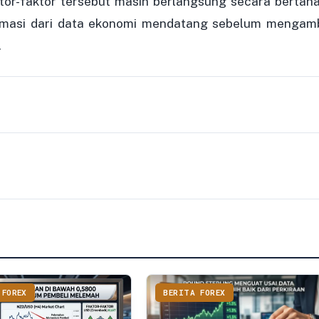
ktor-faktor tersebut masih berlangsung secara bertaha
rmasi dari data ekonomi mendatang sebelum mengamb
.
 FOREX
BERITA FOREX