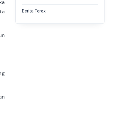
ka
ta
Berita Forex
un
ng
an