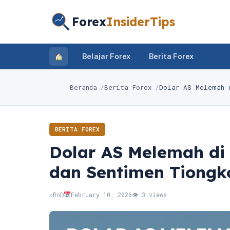
Forex
InsiderTips
Belajar Forex
Berita Forex
Beranda
Berita Forex
Dolar AS Melemah 
BERITA FOREX
Dolar AS Melemah di 
dan Sentimen Tiong
✍️
RnD
February 10, 2026
👁 3 views