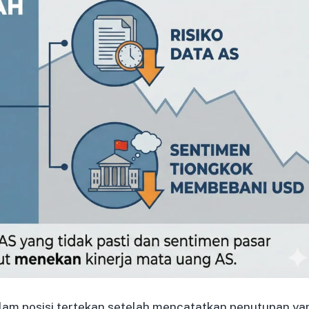
alam posisi tertekan setelah mencatatkan penutupan ya