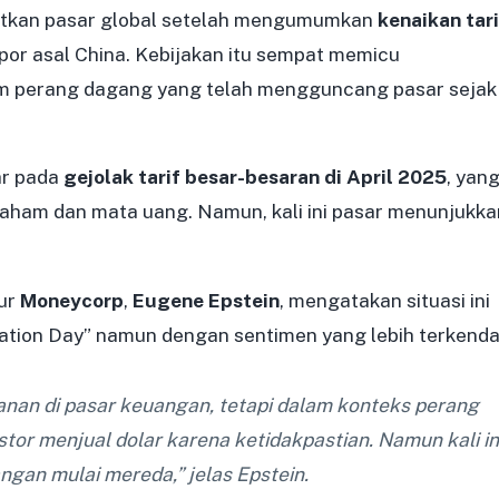
utkan pasar global setelah mengumumkan
kenaikan tari
or asal China. Kebijakan itu sempat memicu
lam perang dagang yang telah mengguncang pasar sejak
ar pada
gejolak tarif besar-besaran di April 2025
, yan
 saham dan mata uang. Namun, kali ini pasar menunjukka
ur
Moneycorp
,
Eugene Epstein
, mengatakan situasi ini
ation Day” namun dengan sentimen yang lebih terkendal
anan di pasar keuangan, tetapi dalam konteks perang
vestor menjual dolar karena ketidakpastian. Namun kali in
ngan mulai mereda,” jelas Epstein.