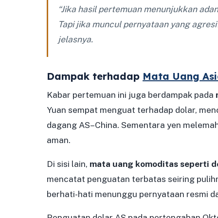
“Jika hasil pertemuan menunjukkan adan
Tapi jika muncul pernyataan yang agresif,
jelasnya.
Dampak terhadap
Mata Uang As
Kabar pertemuan ini juga berdampak pada
Yuan sempat menguat terhadap dolar, menc
dagang AS–China. Sementara yen melemah 
aman.
Di sisi lain,
mata uang komoditas seperti do
mencatat penguatan terbatas seiring pulihn
berhati-hati menunggu pernyataan resmi da
Penguatan dolar AS pada pertengahan Okt