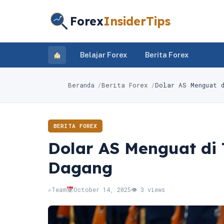
Forex
InsiderTips
Belajar Forex
Berita Forex
Beranda
Berita Forex
Dolar AS Menguat d
BERITA FOREX
Dolar AS Menguat di
Dagang
✍️
Team
October 14, 2025
👁 3 views