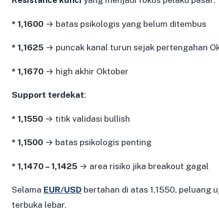
* 1,1600
→ batas psikologis yang belum ditembus
* 1,1625
→ puncak kanal turun sejak pertengahan O
* 1,1670
→ high akhir Oktober
Support terdekat
:
* 1,1550
→ titik validasi bullish
* 1,1500
→ batas psikologis penting
* 1,1470 – 1,1425
→ area risiko jika breakout gagal
Selama
EUR/USD
bertahan di atas 1,1550, peluang uj
terbuka lebar.