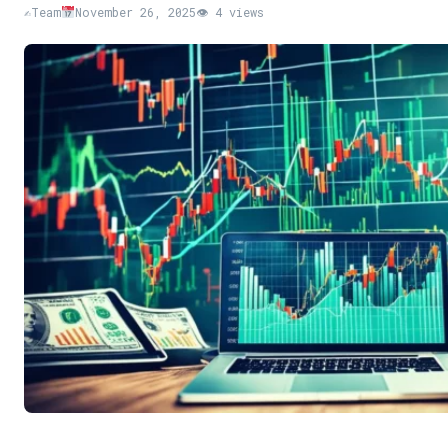
✍️
Team
November 26, 2025
👁 4 views