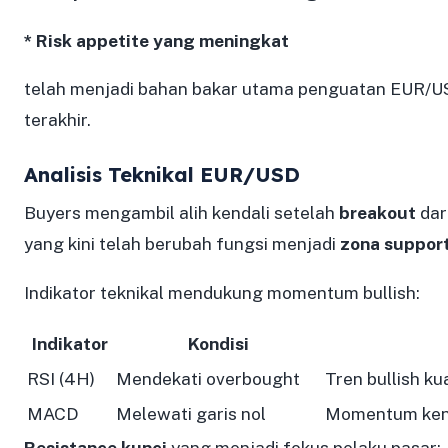
* Risk appetite yang meningkat
telah menjadi bahan bakar utama penguatan EUR/U
terakhir.
Analisis Teknikal EUR/USD
Buyers mengambil alih kendali setelah
breakout
dar
yang kini telah berubah fungsi menjadi
zona suppor
Indikator teknikal mendukung momentum bullish:
Indikator
Kondisi
RSI (4H)
Mendekati overbought
Tren bullish ku
MACD
Melewati garis nol
Momentum kena
Resistance kunci
yang menjadi fokus pelaku pasar: