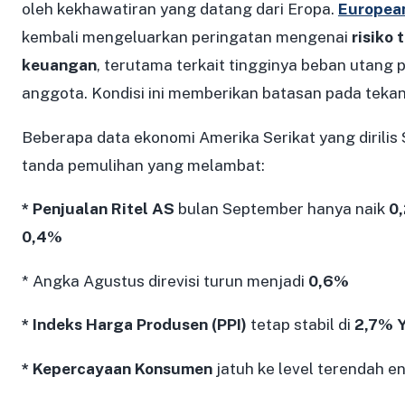
oleh kekhawatiran yang datang dari Eropa.
European
kembali mengeluarkan peringatan mengenai
risiko 
keuangan
, terutama terkait tingginya beban utang 
anggota. Kondisi ini memberikan batasan pada tekan
Beberapa data ekonomi Amerika Serikat yang dirilis
tanda pemulihan yang melambat:
* Penjualan Ritel AS
bulan September hanya naik
0
0,4%
* Angka Agustus direvisi turun menjadi
0,6%
* Indeks Harga Produsen (PPI)
tetap stabil di
2,7% 
* Kepercayaan Konsumen
jatuh ke level terendah e