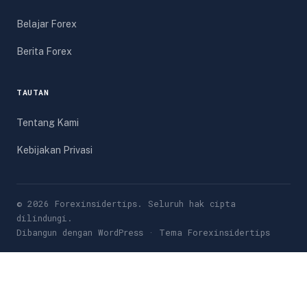
Belajar Forex
Berita Forex
TAUTAN
Tentang Kami
Kebijakan Privasi
© 2026 Forexinsidertips. Seluruh hak cipta
dilindungi.
Dibangun dengan WordPress · Tema Forexinsidertips