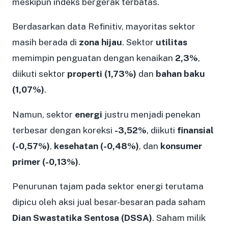
meskipun indeks bergerak terbatas.
Berdasarkan data Refinitiv, mayoritas sektor
masih berada di
zona hijau
. Sektor
utilitas
memimpin penguatan dengan kenaikan
2,3%
,
diikuti sektor
properti (1,73%)
dan
bahan baku
(1,07%)
.
Namun, sektor
energi
justru menjadi penekan
terbesar dengan koreksi
-3,52%
, diikuti
finansial
(-0,57%)
,
kesehatan (-0,48%)
, dan
konsumer
primer (-0,13%)
.
Penurunan tajam pada sektor energi terutama
dipicu oleh aksi jual besar-besaran pada saham
Dian Swastatika Sentosa (DSSA)
. Saham milik