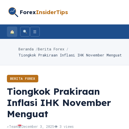
Forex
InsiderTips
☰
Beranda
Berita Forex
Tiongkok Prakiraan Inflasi IHK November Menguat
BERITA FOREX
Tiongkok Prakiraan
Inflasi IHK November
Menguat
✍️
Team
December 3, 2025
👁 3 views