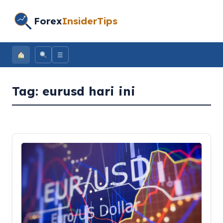
Forex
InsiderTips
☰
Tag:
eurusd hari ini