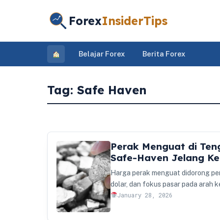
Forex
InsiderTips
Belajar Forex
Berita Forex
Tag:
Safe Haven
Perak Menguat di Teng
Safe-Haven Jelang Ke
Harga perak menguat didorong per
dolar, dan fokus pasar pada arah
January 28, 2026