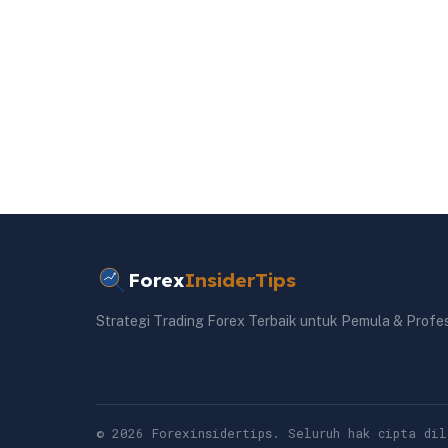
Forex
InsiderTips
Strategi Trading Forex Terbaik untuk Pemula & Profe
© 2026 Forexinsidertips. Seluruh hak cipta dil