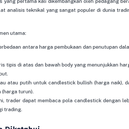
isis yang pertama kali dikembangkan oleh pedagang ber
at analisis teknikal yang sangat populer di dunia tradi
lemen utama:
erbedaan antara harga pembukaan dan penutupan dal
ris tipis di atas dan bawah body yang menunjukkan har
but.
au atau putih untuk candlestick bullish (harga naik), d
 (harga turun).
 trader dapat membaca pola candlestick dengan leb
 trading.
b Diketahui