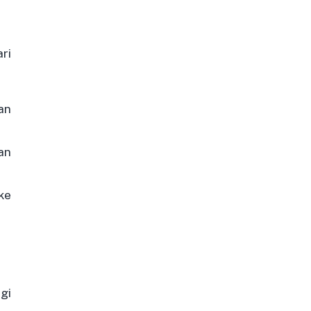
ri
an
an
 ke
gi