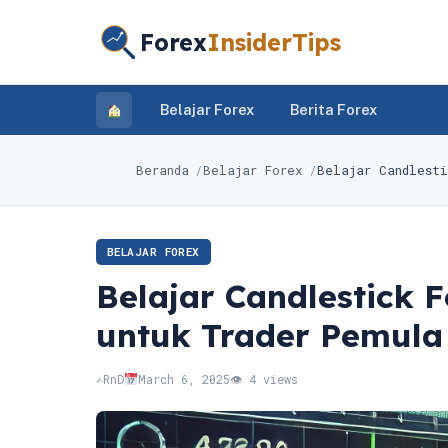
Forex
InsiderTips
Belajar Forex
Berita Forex
Beranda
Belajar Forex
Belajar Candlesti
BELAJAR FOREX
Belajar Candlestick 
untuk Trader Pemula
✍️
RnD
March 6, 2025
👁 4 views