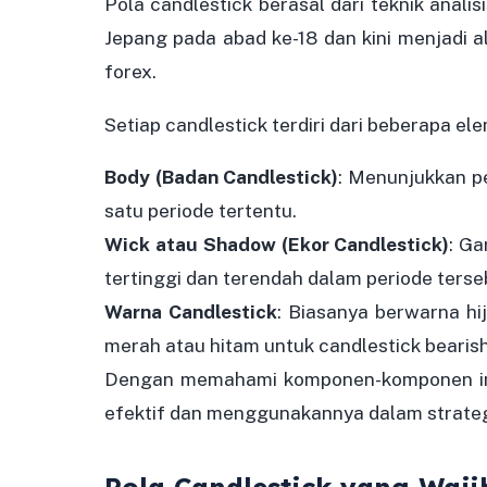
Pola candlestick berasal dari teknik anal
Jepang pada abad ke-18 dan kini menjadi al
forex.
Setiap candlestick terdiri dari beberapa e
Body (Badan Candlestick)
: Menunjukkan p
satu periode tertentu.
Wick atau Shadow (Ekor Candlestick)
: Ga
tertinggi dan terendah dalam periode terse
Warna Candlestick
: Biasanya berwarna hij
merah atau hitam untuk candlestick bearish
Dengan memahami komponen-komponen ini,
efektif dan menggunakannya dalam strategi
Pola Candlestick yang Waji