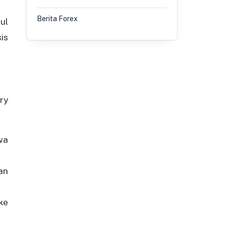
Berita Forex
ul
is
ry
wa
an
ke