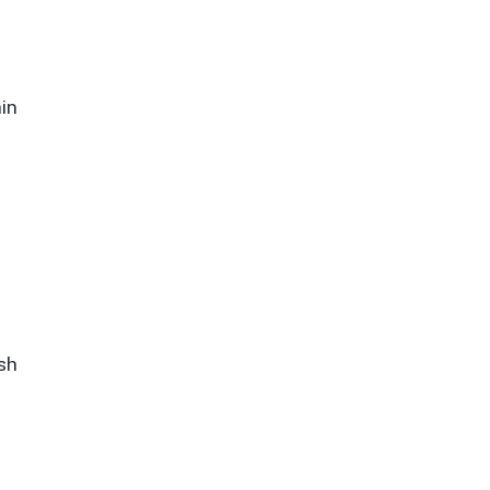
in
sh