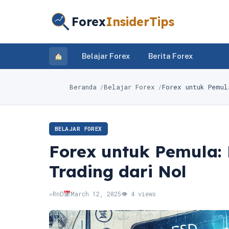
Forex
InsiderTips
Belajar Forex
Berita Forex
Beranda
Belajar Forex
Forex untuk Pemul
BELAJAR FOREX
Forex untuk Pemula:
Trading dari Nol
✍️
RnD
March 12, 2025
👁 4 views