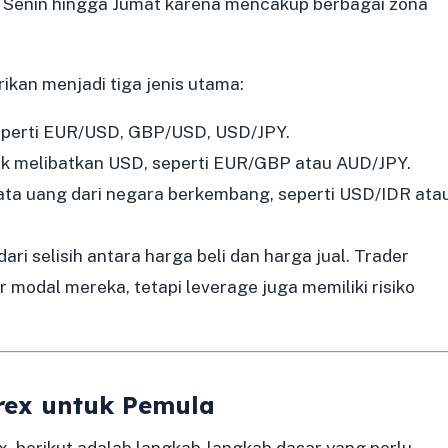
 Senin hingga Jumat karena mencakup berbagai zona
kan menjadi tiga jenis utama:
eperti EUR/USD, GBP/USD, USD/JPY.
ak melibatkan USD, seperti EUR/GBP atau AUD/JPY.
ata uang dari negara berkembang, seperti USD/IDR ata
ri selisih antara harga beli dan harga jual. Trader
odal mereka, tetapi leverage juga memiliki risiko
rex untuk Pemula
x, berikut adalah langkah-langkah dasar yang perlu