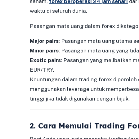
saham,
forex beroperasi 24 jam sehari
dari
waktu di seluruh dunia.
Pasangan mata uang dalam forex dikategori
Major pairs
: Pasangan mata uang utama s
Minor pairs
: Pasangan mata uang yang tid
Exotic pairs
: Pasangan yang melibatkan m
EUR/TRY.
Keuntungan dalam trading forex diperoleh da
menggunakan leverage untuk memperbesar m
tinggi jika tidak digunakan dengan bijak.
2. Cara Memulai Trading Fo
Bagi Anda yang ingin mencoba trading fore