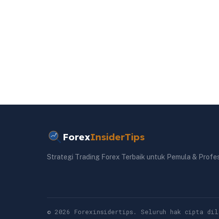
Forex
InsiderTips
Strategi Trading Forex Terbaik untuk Pemula & Profe
© 2026 Forexinsidertips. Seluruh hak cipta dil