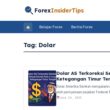
Forex
InsiderTips
Belajar Forex
Berita Forex
Tag:
Dolar
Dolar AS Terkoreksi S
Ketegangan Timur Te
Dolar Amerika Serikat mengalami p
oleh pernyataan pejabat Federa
June 24, 2025