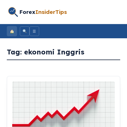
Forex
InsiderTips
☰
Tag:
ekonomi Inggris