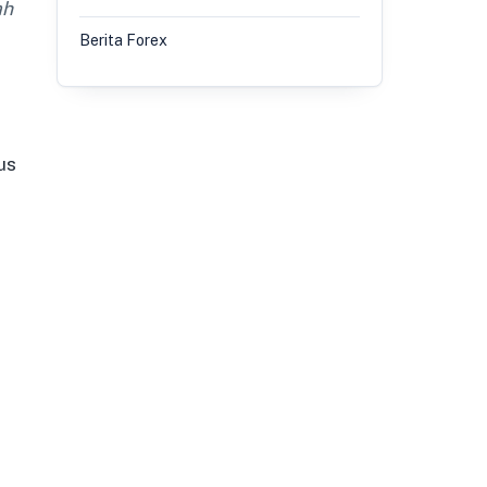
ah
Berita Forex
us