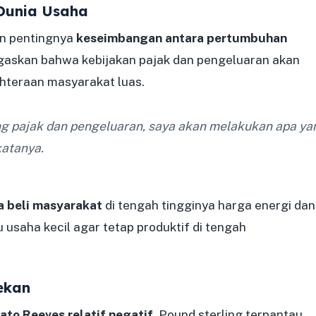
 Dunia Usaha
an pentingnya
keseimbangan antara pertumbuhan
egaskan bahwa kebijakan pajak dan pengeluaran akan
teraan masyarakat luas.
g pajak dan pengeluaran, saya akan melakukan apa ya
katanya.
 beli masyarakat
di tengah tingginya harga energi dan
usaha kecil agar tetap produktif di tengah
tekan
ato Reeves relatif negatif
. Pound sterling terpantau