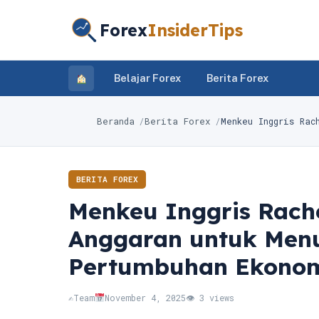
Forex
InsiderTips
Belajar Forex
Berita Forex
Beranda
Berita Forex
Menkeu Inggris Rac
BERITA FOREX
Menkeu Inggris Rache
Anggaran untuk Menu
Pertumbuhan Ekono
✍️
Team
November 4, 2025
👁 3 views